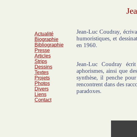
Je
Jean-Luc Coudray, écrivai
Actualité
humoristiques, et dessina
Biographie
en 1960.
Bibliographie
Presse
Articles
Strips
Jean-Luc Coudray écrit 
Dessins
aphorismes, ainsi que des
Textes
synthèse, il penche pour
Projets
Photos
rencontrent dans des racc
Divers
paradoxes.
Liens
Contact